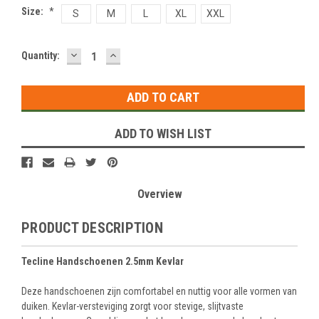
Size:
*
S
M
L
XL
XXL
DECREASE
INCREASE
Current
Quantity:
QUANTITY:
QUANTITY:
Stock:
ADD TO WISH LIST
Overview
PRODUCT DESCRIPTION
Tecline Handschoenen 2.5mm Kevlar
Deze handschoenen zijn comfortabel en nuttig voor alle vormen van
duiken. Kevlar-versteviging zorgt voor stevige, slijtvaste