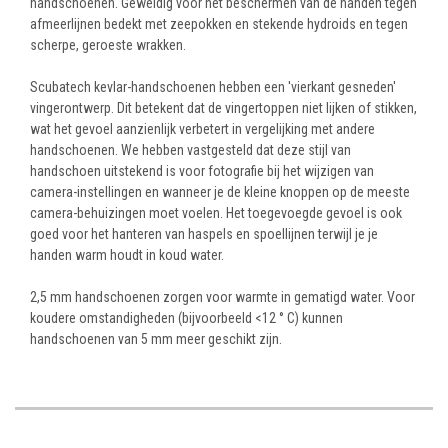
handschoenen. Geweldig voor het beschermen van de handen tegen
afmeerlijnen bedekt met zeepokken en stekende hydroids en tegen
scherpe, geroeste wrakken.
Scubatech kevlar-handschoenen hebben een 'vierkant gesneden'
vingerontwerp. Dit betekent dat de vingertoppen niet lijken of stikken,
wat het gevoel aanzienlijk verbetert in vergelijking met andere
handschoenen. We hebben vastgesteld dat deze stijl van
handschoen uitstekend is voor fotografie bij het wijzigen van
camera-instellingen en wanneer je de kleine knoppen op de meeste
camera-behuizingen moet voelen. Het toegevoegde gevoel is ook
goed voor het hanteren van haspels en spoellijnen terwijl je je
handen warm houdt in koud water.
2,5 mm handschoenen zorgen voor warmte in gematigd water. Voor
koudere omstandigheden (bijvoorbeeld <12 ° C) kunnen
handschoenen van 5 mm meer geschikt zijn.