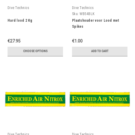
Dive Technics
Dive Technics
Sku:
WB54BLK
Hard lood 2 Kg
Plaatshouder voor Lood met
Spikes
€27.95
€1.00
CHOOSE OPTIONS
ADD TO CART
Dive Technics
Dive Technics