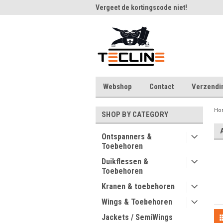
m bij Tecline.be
Vergeet de kortingscode niet!
Veel
Webshop
Contact
Verzendi
Ho
SHOP BY CATEGORY
Ontspanners &
Toebehoren
Duikflessen &
Toebehoren
Kranen & toebehoren
Wings & Toebehoren
Jackets / SemiWings