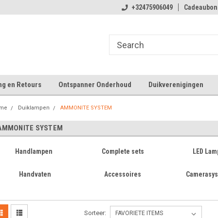
 winkelplezier
Welkom bij Tecline.be
+32475906049
Cadeaubon
Ve
ng en Retours
Ontspanner Onderhoud
Duikverenigingen
me
Duiklampen
AMMONITE SYSTEM
AMMONITE SYSTEM
Handlampen
Complete sets
LED Lam
Handvaten
Accessoires
Camerasy
Sorteer: