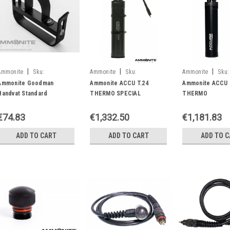
|
|
|
Ammonite
Sku:
Ammonite
Sku:
Ammonite
Sku:
05900316920328
05900316920182
05900316920175
Ammonite Goodman
Ammonite ACCU T.24
Ammonite ACCU 
Handvat Standard
THERMO SPECIAL
THERMO
€74.83
€1,332.50
€1,181.83
ADD TO CART
ADD TO CART
ADD TO 