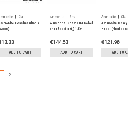
|
|
|
Ammonite
Sku:
Ammonite
Sku:
Ammonite
Sku:
05900316920373
05900316920274
05900316920281
Ammonite Beschermkapje
Ammonite Sidemount Kabel
Ammonite Heavy 
(Accu)
(Hoofdbatterij) 1.5m
Kabel (Hoofdbatt
€13.33
€144.53
€121.98
ADD TO CART
ADD TO CART
ADD TO 
1
2