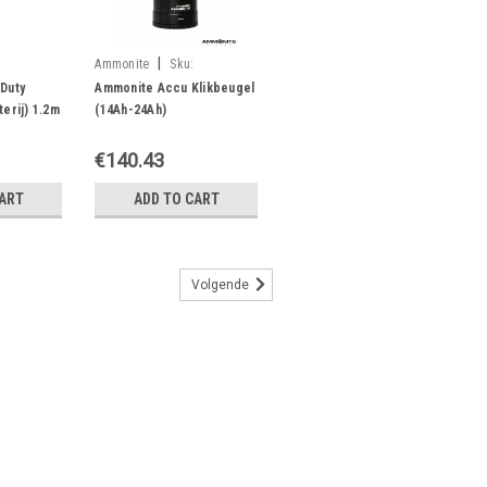
|
Ammonite
Sku:
05900316920427
Duty
Ammonite Accu Klikbeugel
erij) 1.2m
(14Ah-24Ah)
€140.43
CART
ADD TO CART
Volgende