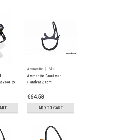
|
Ammonite
Sku:
05900316920335
l
Ammonite Goodman
 voor 2x
Handvat Zacht
€64.58
CART
ADD TO CART