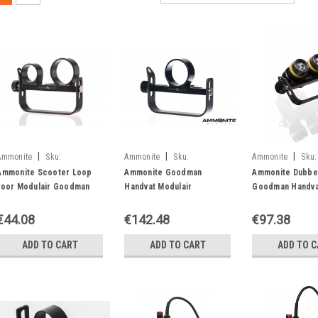
|
|
|
Ammonite
Sku:
Ammonite
Sku:
Ammonite
Sku:
05900316921011
05900316920359
05900316920342
Ammonite Scooter Loop
Ammonite Goodman
Ammonite Dubbe
voor Modulair Goodman
Handvat Modulair
Goodman Handvat
Handvat
Stingray Lamp
€44.08
€142.48
€97.38
ADD TO CART
ADD TO CART
ADD TO 