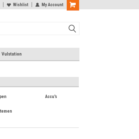
rgeet de kortingscode niet!
Wishlist
My Account
Veel winkelplezier
Vulstation
pen
Accu's
stemen