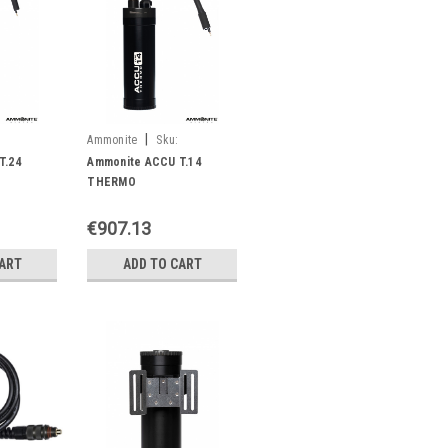
|
Ammonite
Sku:
05900316920168
T.24
Ammonite ACCU T.14
THERMO
€907.13
CART
ADD TO CART