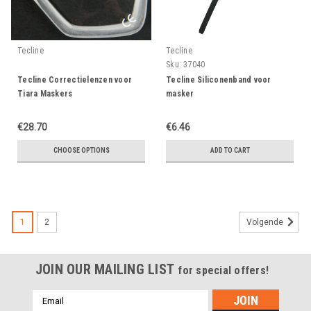
Tecline
Tecline
Sku:
37040
Tecline Correctielenzen voor
Tecline Siliconenband voor
Tiara Maskers
masker
€28.70
€6.46
CHOOSE OPTIONS
ADD TO CART
1
2
Volgende
JOIN OUR MAILING LIST
for special offers!
Emailadres