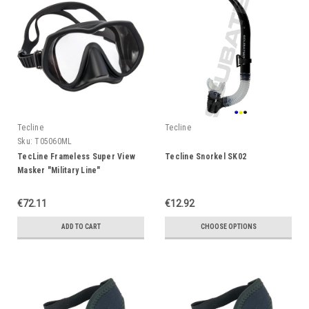
Tecline
Tecline
Sku:
T05060ML
TecLine Frameless Super View
Tecline Snorkel SK02
Masker "Military Line"
€72.11
€12.92
ADD TO CART
CHOOSE OPTIONS