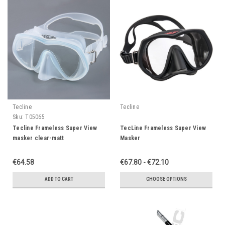
Tecline
Tecline
Sku:
T05065
Tecline Frameless Super View
TecLine Frameless Super View
masker clear-matt
Masker
€64.58
€67.80 - €72.10
ADD TO CART
CHOOSE OPTIONS