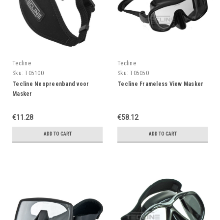
Tecline
Tecline
Sku:
T05100
Sku:
T05050
Tecline Neopreenband voor
Tecline Frameless View Masker
Masker
€11.28
€58.12
ADD TO CART
ADD TO CART