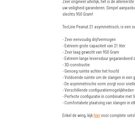
Zeer origineel uiterlijk, het is de allere
uw veiligheid garanderen. Simpel aanpasbaar
slechts 950 Gram!
TecLine Peanut 21 asymmetrisch, is een se
- Zeer eenvoudig drijfvermogen
- Extreem grote capaciteit van 21 liter
- Zeer laag gewicht van 950 Gram
- Extreem lange levensduur gegarandeerd 
- 3D-constructie
- Genoeg ruimte achter het hoofd
- Voldoende ruimte om de slangen in een g
- De asymmetrische vorm zorgt voor snell
- Verschillende configuratiemogelijkheden
- Perfecte configuratie in combinatie met
- Comfortabele plaatsing van slangen in elk
Enkel de wing, kijk
hier
voor complete sets