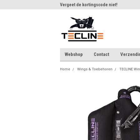
m bij Tecline.be
Vergeet de kortingscode niet!
Veel
Webshop
Contact
Verzendi
Home
Wings & Toebehoren
TECLINE Wi