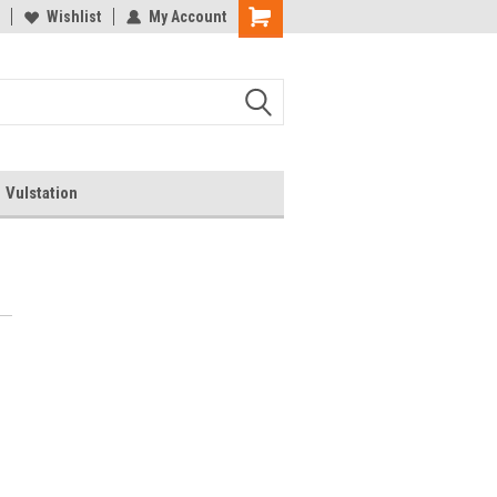
rgeet de kortingscode niet!
Wishlist
My Account
Veel winkelplezier
Vulstation