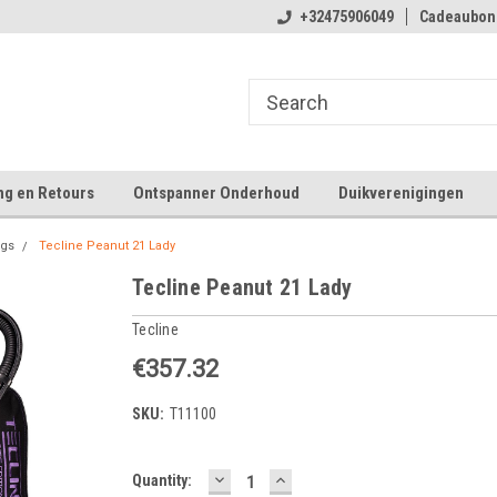
 winkelplezier
Welkom bij Tecline.be
+32475906049
Cadeaubon
Ve
ng en Retours
Ontspanner Onderhoud
Duikverenigingen
ngs
Tecline Peanut 21 Lady
Tecline Peanut 21 Lady
Tecline
€357.32
SKU:
T11100
DECREASE
INCREASE
Current
Quantity:
QUANTITY:
QUANTITY: