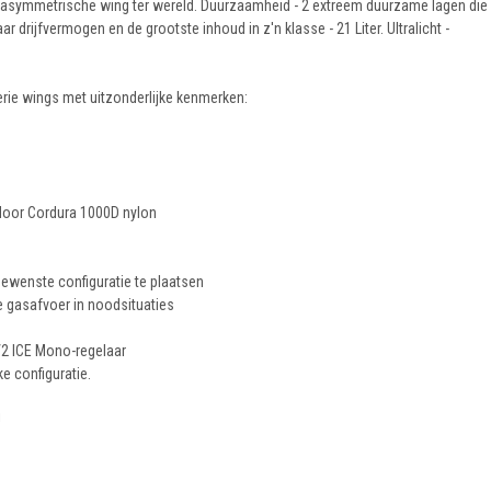
erste asymmetrische wing ter wereld. Duurzaamheid - 2 extreem duurzame lagen die
 drijfvermogen en de grootste inhoud in z'n klasse - 21 Liter. Ultralicht -
rie wings met uitzonderlijke kenmerken:
door Cordura 1000D nylon
ewenste configuratie te plaatsen
e gasafvoer in noodsituaties
 V2 ICE Mono-regelaar
e configuratie.
!