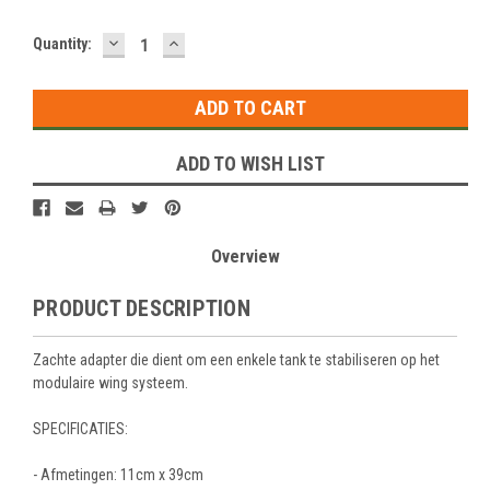
DECREASE
INCREASE
Current
Quantity:
QUANTITY:
QUANTITY:
Stock:
ADD TO WISH LIST
Overview
PRODUCT DESCRIPTION
Zachte adapter
die dient om een enkele tank te stabiliseren op het
modulaire wing systeem.
SPECIFICATIES:
- Afmetingen: 11cm x 39cm