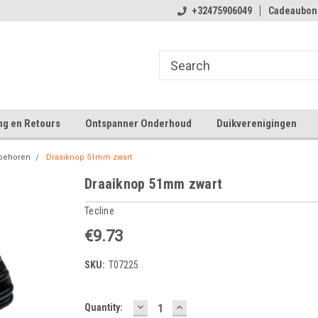
 winkelplezier
Welkom bij Tecline.be
+32475906049
Cadeaubon
Ve
ng en Retours
Ontspanner Onderhoud
Duikverenigingen
behoren
Draaiknop 51mm zwart
Draaiknop 51mm zwart
Tecline
€9.73
SKU:
T07225
DECREASE
INCREASE
Current
Quantity:
QUANTITY:
QUANTITY: