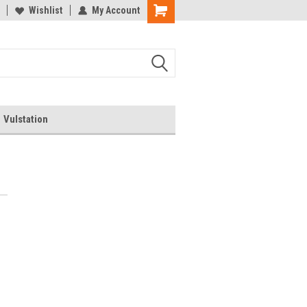
rgeet de kortingscode niet!
Wishlist
My Account
Veel winkelplezier
Vulstation