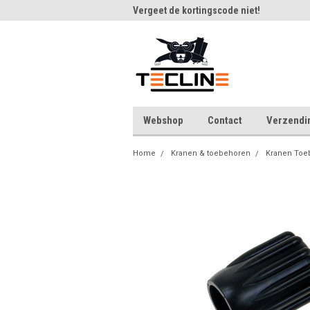
m bij Tecline.be
Vergeet de kortingscode niet!
Veel
Webshop
Contact
Verzendi
Home
Kranen & toebehoren
Kranen Toe